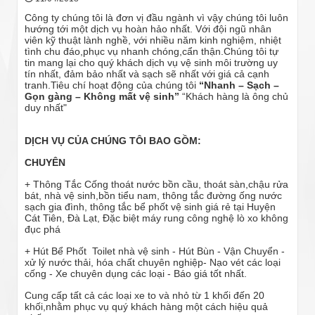
Công ty chúng tôi là đơn vị đầu ngành vì vậy chúng tôi luôn
hướng tới một dịch vụ hoàn hảo nhất. Với đội ngũ nhân
viên kỹ thuật lành nghề, với nhiều năm kinh nghiệm, nhiệt
tình chu đáo,phục vụ nhanh chóng,cẩn thận.Chúng tôi tự
tin mang lại cho quý khách dịch vụ vệ sinh môi trường uy
tín nhất, đảm bảo nhất và sạch sẽ nhất với giá cả cạnh
tranh.Tiêu chí hoạt động của chúng tôi
“Nhanh – Sạch –
Gọn gàng – Không mất vệ sinh”
“Khách hàng là ông chủ
duy nhất"
DỊCH VỤ CỦA CHÚNG TÔI BAO GỒM:
CHUYÊN
+ Thông Tắc Cống thoát nước bồn cầu, thoát sàn,chậu rửa
bát, nhà vệ sinh,bồn tiểu nam, thông tắc đường ống nước
sạch gia đình, thông tắc bể phốt vệ sinh giá rẻ tại Huyện
Cát Tiên, Đà Lạt, Đặc biệt máy rung công nghệ lò xo không
đục phá
+ Hút Bể Phốt Toilet nhà vệ sinh - Hút Bùn - Vận Chuyển -
xử lý nước thải, hóa chất chuyên nghiệp- Nạo vét các loại
cống - Xe chuyên dụng các loại - Báo giá tốt nhất.
Cung cấp tất cả các loại xe to và nhỏ từ 1 khối đến 20
khối,nhằm phục vụ quý khách hàng một cách hiệu quả