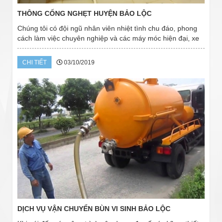
THÔNG CỐNG NGHẸT HUYỆN BẢO LỘC
Chúng tôi có đội ngũ nhân viên nhiệt tình chu đáo, phong
cách làm việc chuyên nghiệp và các máy móc hiện đại, xe
chở chuyên dùng. Chúng tôi đảm bảo mang đến cho khách
hàng những dịch vụ thông cầu cống...
CHI TIẾT
03/10/2019
DỊCH VỤ VẬN CHUYỂN BÙN VI SINH BẢO LỘC