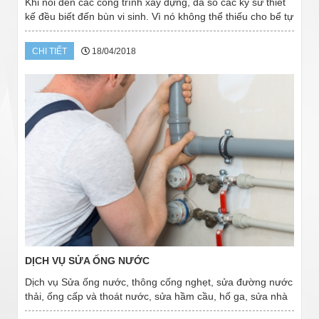
Khi nói đến các công trình xây dựng, đa số các kỹ sư thiết
kế đều biết đến bùn vi sinh. Vì nó không thể thiếu cho bể tự
hoại của các nhà vệ sinh, nhất là các công ty, xí nghiệp,
trường học, bệnh viện,...
CHI TIẾT
18/04/2018
DỊCH VỤ SỬA ỐNG NƯỚC
Dịch vụ Sửa ống nước, thông cống nghẹt, sửa đường nước
thải, ống cấp và thoát nước, sửa hầm cầu, hố ga, sửa nhà
vệ sinh, bồn cầu… Đội sửa ống nước tại Đà Lạt, chúng tôi