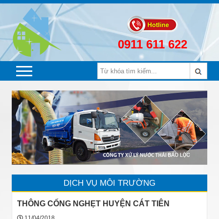
0911 611 622
DỊCH VỤ MÔI TRƯỜNG
THÔNG CỐNG NGHẸT HUYỆN CÁT TIÊN
11/04/2018