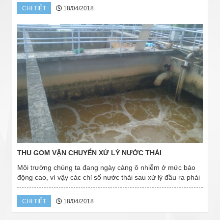
là đơn vị chuyên nghiệp sửa...
CHI TIẾT
18/04/2018
THU GOM VẬN CHUYỂN XỬ LÝ NƯỚC THẢI
Môi trường chúng ta đang ngày càng ô nhiễm ở mức báo
động cao, vì vậy các chỉ số nước thải sau xử lý đầu ra phải
đáp ứng theo 80/2014/NĐ-CP, theo QCVN 40:2011/BTNMT.
Đồng thời nếu doanh nghiệp đầu tư...
CHI TIẾT
18/04/2018