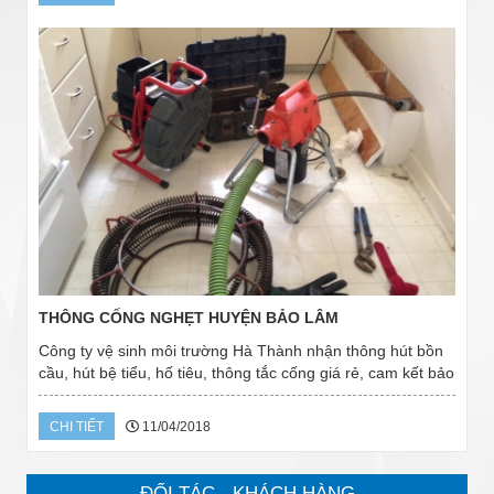
THÔNG CỐNG NGHẸT HUYỆN BẢO LÂM
Công ty vệ sinh môi trường Hà Thành nhận thông hút bồn
cầu, hút bệ tiểu, hố tiêu, thông tắc cống giá rẻ, cam kết bảo
hành miễn phí 2 năm cho quý khách. Dịch vụ thông tắc bồn
cầu tại Huyện Bảo Lâm...
CHI TIẾT
11/04/2018
ĐỐI TÁC - KHÁCH HÀNG