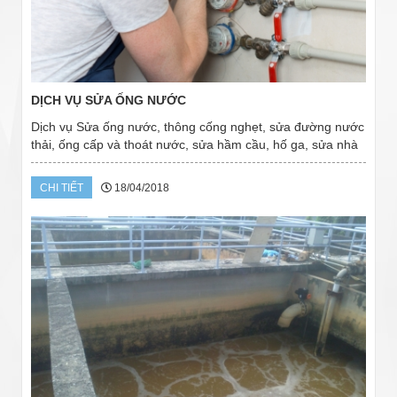
DỊCH VỤ SỬA ỐNG NƯỚC
Dịch vụ Sửa ống nước, thông cống nghẹt, sửa đường nước
thải, ống cấp và thoát nước, sửa hầm cầu, hố ga, sửa nhà
vệ sinh, bồn cầu… Đội sửa ống nước tại Đà Lạt, chúng tôi
là đơn vị chuyên nghiệp sửa...
CHI TIẾT
18/04/2018