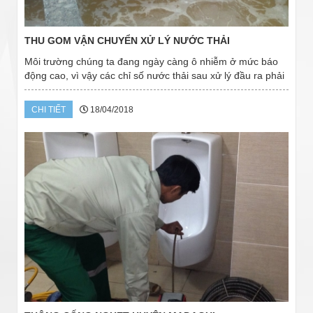
THU GOM VẬN CHUYỂN XỬ LÝ NƯỚC THẢI
Môi trường chúng ta đang ngày càng ô nhiễm ở mức báo
động cao, vì vậy các chỉ số nước thải sau xử lý đầu ra phải
đáp ứng theo 80/2014/NĐ-CP, theo QCVN 40:2011/BTNMT.
Đồng thời nếu doanh nghiệp đầu tư...
CHI TIẾT
18/04/2018