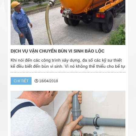
DỊCH VỤ VẬN CHUYỂN BÙN VI SINH BẢO LỘC
Khi nói đến các công trình xây dựng, đa số các kỹ sư thiết
kế đều biết đến bùn vi sinh. Vì nó không thể thiếu cho bể tự
hoại của các nhà vệ sinh, nhất là các công ty, xí nghiệp,
trường học, bệnh viện,...
CHI TIẾT
18/04/2018