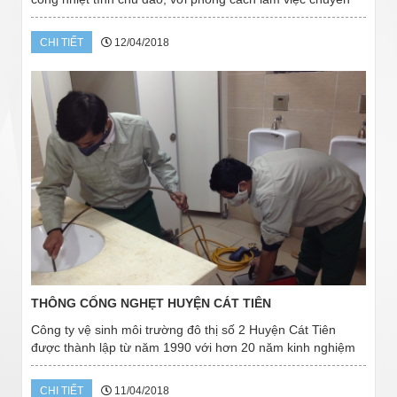
nghiệp cộng với các trang thiết bị máy móc hiện đại, xe chở
chuyên dung công nghệ cao....
CHI TIẾT
12/04/2018
THÔNG CỐNG NGHẸT HUYỆN CÁT TIÊN
Công ty vệ sinh môi trường đô thị số 2 Huyện Cát Tiên
được thành lập từ năm 1990 với hơn 20 năm kinh nghiệm
trong lĩnh vực vệ sinh môi trường chúng tôi đang là 1 trong
những đơn vị được cấp giấy phép...
CHI TIẾT
11/04/2018