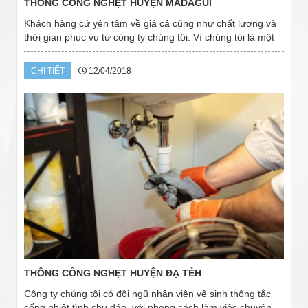
THÔNG CỐNG NGHẸT HUYỆN MADAGUI
Khách hàng cứ yên tâm về giá cả cũng như chất lượng và
thời gian phục vụ từ công ty chúng tôi. Vì chúng tôi là một
đơn vị được rất nhiều khách hàng tại Huyện Madagui tin
dùng từ nhiều năm nay. Chúng...
CHI TIẾT
12/04/2018
THÔNG CỐNG NGHẸT HUYỆN ĐẠ TẺH
Công ty chúng tôi có đội ngũ nhân viên vệ sinh thông tắc
cống nhiệt tình chu đáo, với phong cách làm việc chuyên