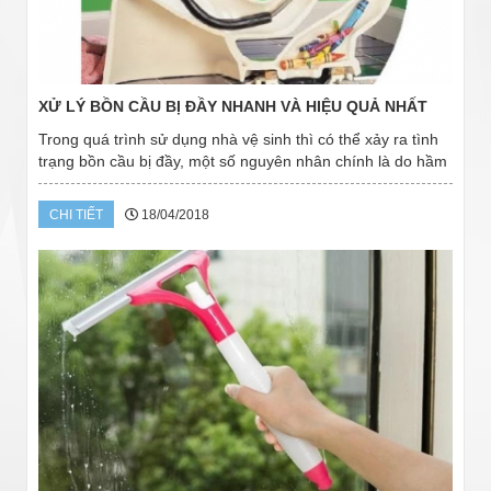
XỬ LÝ BỒN CẦU BỊ ĐẦY NHANH VÀ HIỆU QUẢ NHẤT
Trong quá trình sử dụng nhà vệ sinh thì có thể xảy ra tình
trạng bồn cầu bị đầy, một số nguyên nhân chính là do hầm
cầu sử dụng lâu ngày hoặc những rác, vật dụng rơi vào
bồn cầu hoặc hệ vi sinh trong...
CHI TIẾT
18/04/2018