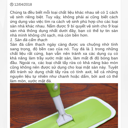
12/04/2018
Chúng ta đều biết mỗi loại chất liệu khác nhau sẽ có 1 cách
vệ sinh riêng biệt. Tuy vậy, không phải ai cũng biết cách
ứng dụng vào việc tìm ra cách vệ sinh phù hợp cho các loại
sàn nhà khác nhau. Nắm được 9 bí quyết vệ sinh cho 9 loại
sàn nhà thông dụng nhất dưới đây, bạn có thể tự tin sàn
nhà mình không chỉ sạch, mà còn bền hơn.
1. Sàn đá cẩm thạch
Sàn đá cẩm thạch ngày càng được ưa chuộng nhờ tính
sang trọng, độ bền cao của nó. Tuy đá là 1 trong những
chất liệu rất cứng, bạn vẫn nên tránh xa các dụng cụ có
khả năng làm trầy xước mặt sàn, làm mất đi độ bóng ban
đầu. Ngoài ra, các loại chất tẩy rửa có khả năng bào mòn
cũng không nên được sử dụng cho loại mặt sàn này. Tuyệt
đối tránh sử dụng chất tẩy rửa có tính axit, kể cả những
nguyên liệu tự nhiên như chanh hoặc dấm, bởi axit có thể
làm mòn, xước mặt đá.