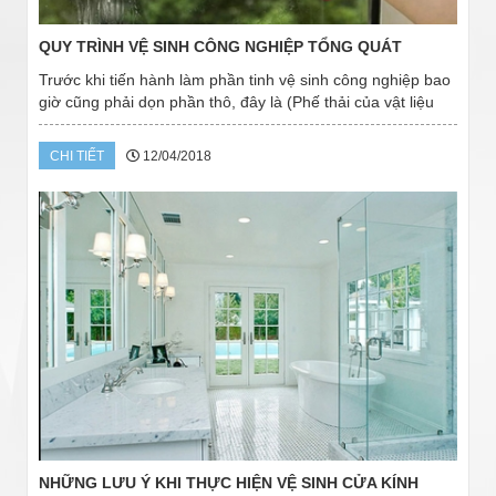
QUY TRÌNH VỆ SINH CÔNG NGHIỆP TỔNG QUÁT
Trước khi tiến hành làm phần tinh vệ sinh công nghiệp bao
giờ cũng phải dọn phần thô, đây là (Phế thải của vật liệu
Xây Dựng) sau khi họ đã rút khỏi công trình. Các vật liệu
này được quét, gom gọn cho...
CHI TIẾT
12/04/2018
NHỮNG LƯU Ý KHI THỰC HIỆN VỆ SINH CỬA KÍNH