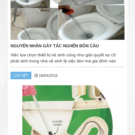
NGUYÊN NHÂN GÂY TẮC NGHẼN BỒN CẦU
Việc lựa chọn thiết bị vệ sinh cũng như giải quyết sự cố
phát sinh trong nhà vệ sinh là việc làm mà gia đình nào
cũng băn khoăn. Do đó, dịch vụ hút hầm cầu Đà Lạt xin
giới thiệu đến quý khách hàng...
CHI TIẾT
18/04/2018