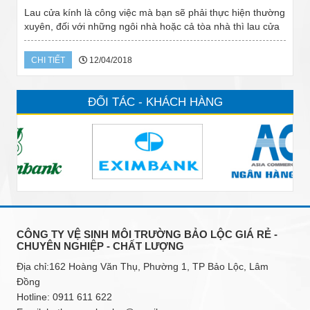
Lau cửa kính là công việc mà bạn sẽ phải thực hiện thường
xuyên, đối với những ngôi nhà hoặc cả tòa nhà thì lau cửa
kính là công việc vất vả, bạn phải có kinh nghiệm thực hiện
chính chu thì mới có...
CHI TIẾT
12/04/2018
ĐỐI TÁC - KHÁCH HÀNG
CÔNG TY VỆ SINH MÔI TRƯỜNG BẢO LỘC GIÁ RẺ -
CHUYÊN NGHIỆP - CHẤT LƯỢNG
Địa chỉ:162 Hoàng Văn Thụ, Phường 1, TP Bảo Lộc, Lâm
Đồng
Hotline:
0911 611 622